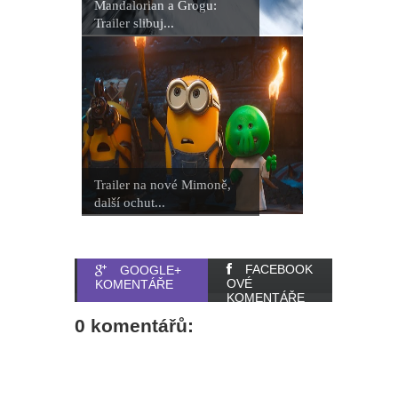
Mandalorian a Grogu:
Trailer slibuj...
Trailer na nové Mimoně,
další ochut...
FACEBOOK
GOOGLE+
OVÉ
KOMENTÁŘE
KOMENTÁŘE
0 komentářů: