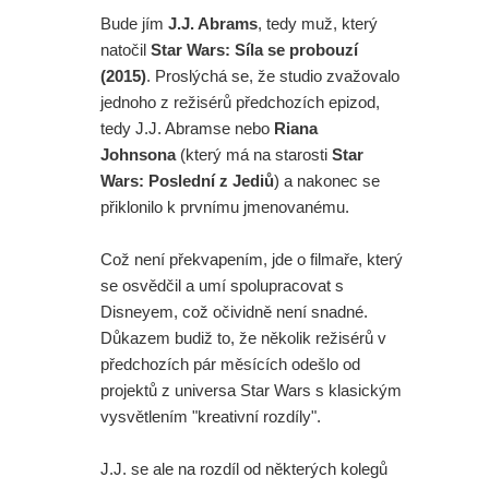
Bude jím
J.J. Abrams
, tedy muž, který
natočil
Star Wars: Síla se probouzí
(2015)
. Proslýchá se, že studio zvažovalo
jednoho z režisérů předchozích epizod,
tedy J.J. Abramse nebo
Riana
Johnsona
(který má na starosti
Star
Wars: Poslední z Jediů
) a nakonec se
přiklonilo k prvnímu jmenovanému.
Což není překvapením, jde o filmaře, který
se osvědčil a umí spolupracovat s
Disneyem, což očividně není snadné.
Důkazem budiž to, že několik režisérů v
předchozích pár měsících odešlo od
projektů z universa Star Wars s klasickým
vysvětlením "kreativní rozdíly".
J.J. se ale na rozdíl od některých kolegů