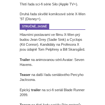
Třetí řada sci-fi série Silo (Apple TV+).
Druhá řada skvělé komiksové série X-Men
'97 (Disney+).
STRUČNĚ, JASNĚ
Hlavními postavami ve filmu X-Men prý
budou Jean Grey (Sadie Sink) a Cyclops
(Kit Connor). Kandidáty na Profesora X
jsou údajně Tom Pelphrey a Bill Skarsgård.
Trailer
na animovanou sérii Avatar: Seven
Havens.
Teaser
na další řadu seriálového Percyho
Jacksona.
Epický
trailer
na sci-fi seriál Blade Runner
2099.
Teaser
na třetí řadu seriálu Pán prstenů: