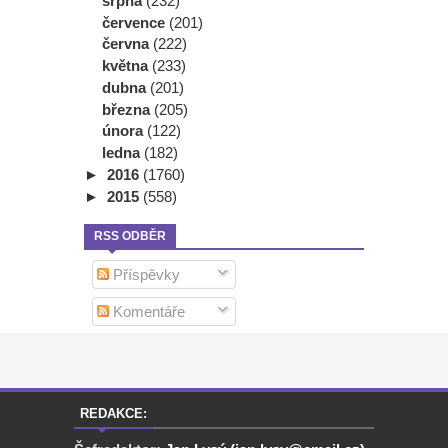
srpna
(232)
července
(201)
června
(222)
května
(233)
dubna
(201)
března
(205)
února
(122)
ledna
(182)
►
2016
(1760)
►
2015
(558)
RSS ODBĚR
Příspěvky
Komentáře
REDAKCE: