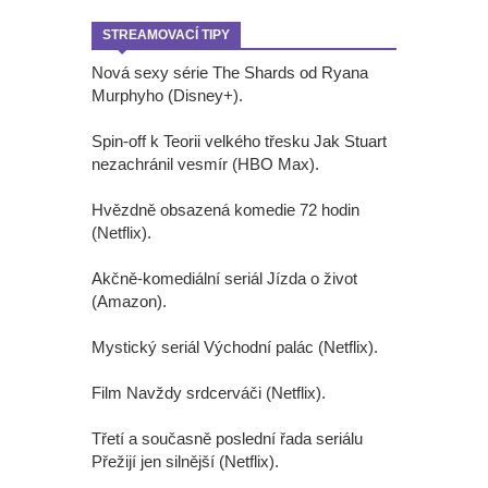
STREAMOVACÍ TIPY
Nová sexy série The Shards od Ryana
Murphyho (Disney+).
Spin-off k Teorii velkého třesku Jak Stuart
nezachránil vesmír (HBO Max).
Hvězdně obsazená komedie 72 hodin
(Netflix).
Akčně-komediální seriál Jízda o život
(Amazon).
Mystický seriál Východní palác (Netflix).
Film Navždy srdcerváči (Netflix).
Třetí a současně poslední řada seriálu
Přežijí jen silnější (Netflix).