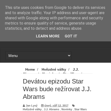
Novinky
Loading...
This site uses cookies from Google to deliver its services
and to analyze traffic. Your IP address and user-agent are
shared with Google along with performance and security
metrics to ensure quality of service, generate usage
statistics, and to detect and address abuse.
LEARN MORE
GOT IT
Home
/
Hvězdné války
/
J.J.
Abrams
/
Novinky
/
Star Wars
/
Devátou epizodu Star Wars bude režírovat
Devátou epizodu Star
J.J. Abrams
Wars bude režírovat J.J.
Abrams
Jan Lysý
úterý, září 12, 2017
Hvězdné války
,
J.J. Abrams
,
Novinky
,
Star Wars