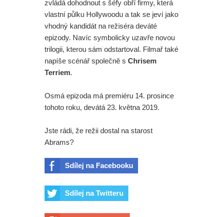
zvládá dohodnout s šéfy obří firmy, která
vlastní půlku Hollywoodu a tak se jeví jako
vhodný kandidát na režiséra deváté
epizody. Navíc symbolicky uzavře novou
trilogii, kterou sám odstartoval. Filmař také
napíše scénář společně s
Chrisem
Terriem
.
Osmá epizoda má premiéru 14. prosince
tohoto roku, devátá 23. května 2019.
Jste rádi, že režii dostal na starost
Abrams?
Sdílej na Facebooku
Sdílej na Twitteru