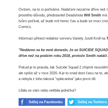
Ovšem, na to si počkáme. Natáčení nezačne dříve než na
prostého důvodu, představitel Deadshota
Will Smith
má v
tvůrci počkat, až bude mít herec čas a bude se moci zno
Comics.
Informaci přinesl redaktor serveru Variety Justil Kroll na
"Nedávno se ke mně doneslo, že se SUICIDE SQUAD
dříve než na podzim roku 2018, protože Smith natá
Pokud je to pravda, tak Suicide Squad 2 zřejmě neuvidím
ale spíše až v roce 2020. A je to snad dost času na to, aby
a nebyla z toho taková "splácanina" jako první díl.
Líbila se vám nebo nelíbila jednička?
Sdílej na Facebooku
Sdílej na Twitteru