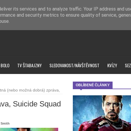
liver its services and to analyze traffic. Your IP address and u
rmance and security metrics to ensure quality of service, gene
buse.
 BOLO
TV ŠTABAJZNY
SLEDOVANOST/NÁVŠTĚVNOST
KVÍZY
SEZ
OBLÍBENÉ ČLÁNKY
tná (nebo možná dobrá) zpráva,
va, Suicide Squad
l Smith