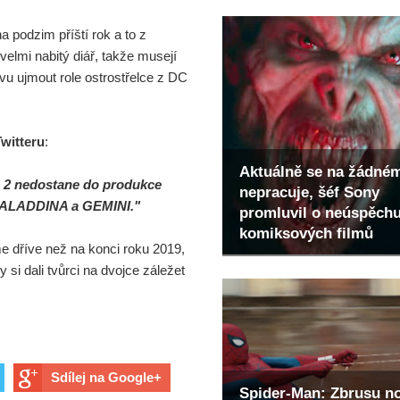
 podzim příští rok a to z
elmi nabitý diář, takže musejí
vu ujmout role ostrostřelce z DC
Twitteru
:
Aktuálně se na žádné
 2 nedostane do produkce
nepracuje, šéf Sony
čí ALADDINA a GEMINI."
promluvil o neúspěch
komiksových filmů
e dříve než na konci roku 2019,
 si dali tvůrci na dvojce záležet
Sdílej na Google+
Spider-Man: Zbrusu n