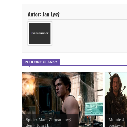
Autor: Jan Lysý
PODOBNÉ ČLÁNKY
Spider-Man: Zbrusu nový
Mumie 4: V
den - Tom H...
postavy...