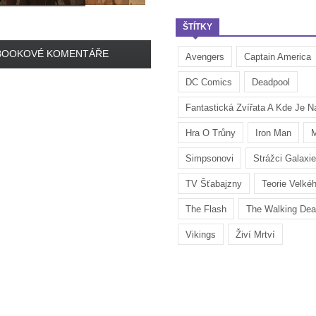
ŠTÍTKY
BOOKOVÉ KOMENTÁŘE
Avengers
Captain America
DC Comics
Deadpool
Fantastická Zvířata A Kde Je Na
Hra O Trůny
Iron Man
M
Simpsonovi
Strážci Galaxie
TV Šťabajzny
Teorie Velké
The Flash
The Walking De
Vikings
Živí Mrtví