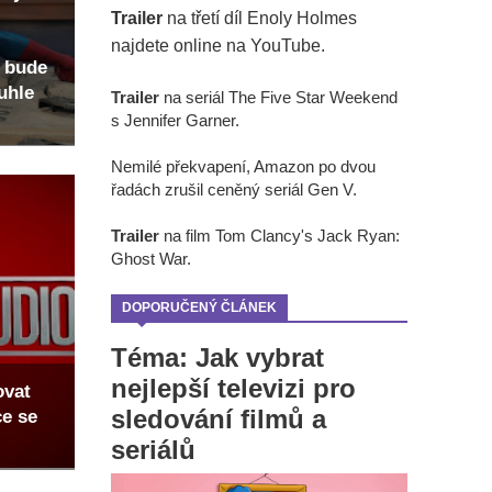
Trailer
na třetí díl Enoly Holmes
najdete online na YouTube.
 bude
uhle
Trailer
na seriál The Five Star Weekend
s Jennifer Garner.
Nemilé překvapení, Amazon po dvou
řadách zrušil ceněný seriál Gen V.
Trailer
na film Tom Clancy's Jack Ryan:
Ghost War.
DOPORUČENÝ ČLÁNEK
Téma: Jak vybrat
nejlepší televizi pro
ovat
sledování filmů a
ce se
seriálů