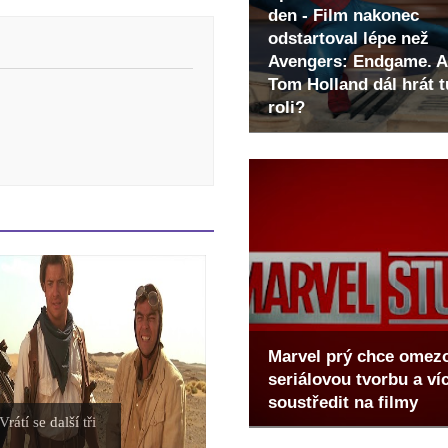
den - Film nakonec
odstartoval lépe než
Avengers: Endgame. A
Tom Holland dál hrát t
roli?
Marvel prý chce omez
seriálovou tvorbu a ví
soustředit na filmy
rátí se další tři