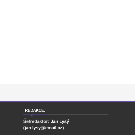
REDAKCE:
Šefredaktor:
Jan Lysý
(jan.lysy@email.cz)