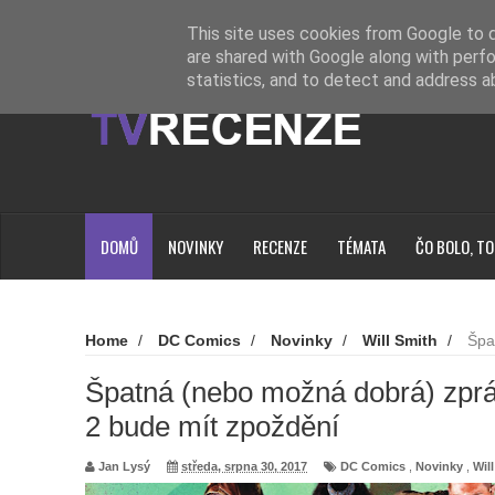
Novinky
Loading...
This site uses cookies from Google to de
are shared with Google along with perfo
statistics, and to detect and address a
DOMŮ
NOVINKY
RECENZE
TÉMATA
ČO BOLO, TO
Home
/
DC Comics
/
Novinky
/
Will Smith
/
Špa
Suicide Squad 2 bude mít zpoždění
Špatná (nebo možná dobrá) zprá
2 bude mít zpoždění
Jan Lysý
středa, srpna 30, 2017
DC Comics
,
Novinky
,
Wil