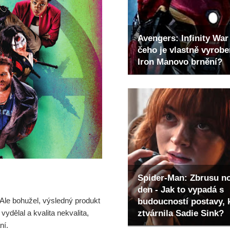
Avengers: Infinity War 
čeho je vlastně vyrob
Iron Manovo brnění?
Spider-Man: Zbrusu n
den - Jak to vypadá s
 Ale bohužel, výsledný produkt
budoucností postavy, 
ztvárnila Sadie Sink?
ydělal a kvalita nekvalita,
ní.