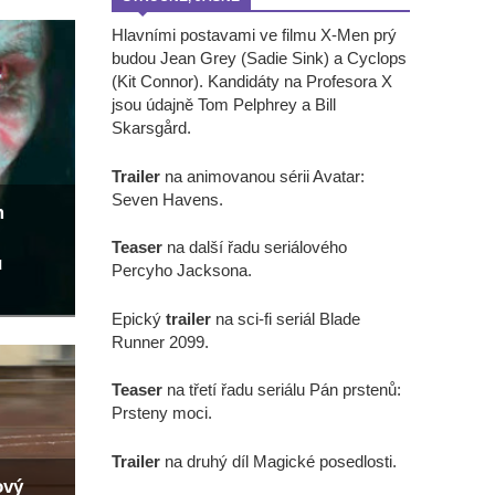
Hlavními postavami ve filmu X-Men prý
budou Jean Grey (Sadie Sink) a Cyclops
(Kit Connor). Kandidáty na Profesora X
jsou údajně Tom Pelphrey a Bill
Skarsgård.
Trailer
na animovanou sérii Avatar:
Seven Havens.
m
Teaser
na další řadu seriálového
u
Percyho Jacksona.
Epický
trailer
na sci-fi seriál Blade
Runner 2099.
Teaser
na třetí řadu seriálu Pán prstenů:
Prsteny moci.
Trailer
na druhý díl Magické posedlosti.
ový