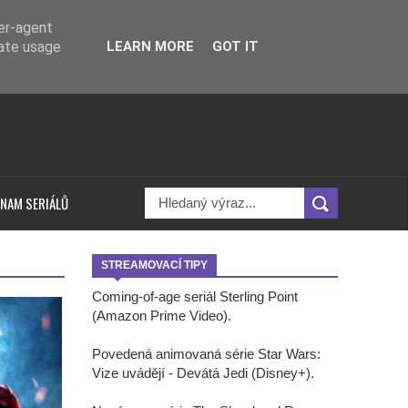
ser-agent
rate usage
LEARN MORE
GOT IT
NAM SERIÁLŮ
STREAMOVACÍ TIPY
Coming-of-age seriál Sterling Point
(Amazon Prime Video).
Povedená animovaná série Star Wars:
Vize uvádějí - Devátá Jedi (Disney+).