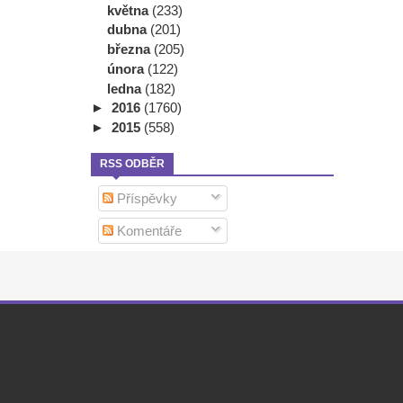
května
(233)
dubna
(201)
března
(205)
února
(122)
ledna
(182)
►
2016
(1760)
►
2015
(558)
RSS ODBĚR
Příspěvky
Komentáře