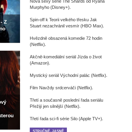
Nová sexy série The Shards od Ryana
Murphyho (Disney+).
Spin-off k Teorii velkého třesku Jak
- Z
Stuart nezachránil vesmír (HBO Max).
eno
Hvězdně obsazená komedie 72 hodin
(Netflix).
Akčně-komediální seriál Jízda o život
(Amazon).
Mystický seriál Východní palác (Netflix).
Film Navždy srdcerváči (Netflix).
Třetí a současně poslední řada seriálu
ový
Přežijí jen silnější (Netflix).
kterou
Třetí řada sci-fi série Silo (Apple TV+).
STRUČNĚ, JASNĚ