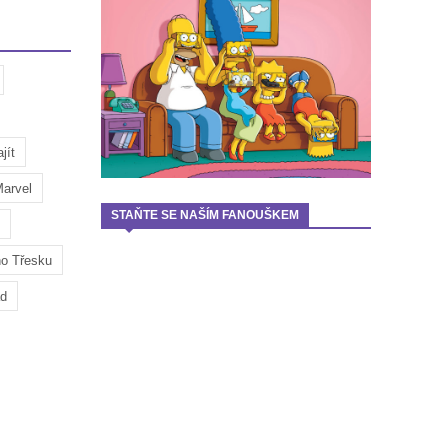
jít
arvel
STAŇTE SE NAŠÍM FANOUŠKEM
ho Třesku
ad