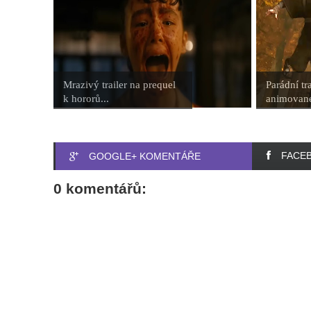
Mrazivý trailer na prequel
Parádní tra
k hororů...
animované
FACE
GOOGLE+ KOMENTÁŘE
0 komentářů: