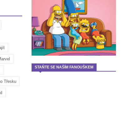
jít
arvel
STAŇTE SE NAŠÍM FANOUŠKEM
ho Třesku
ad