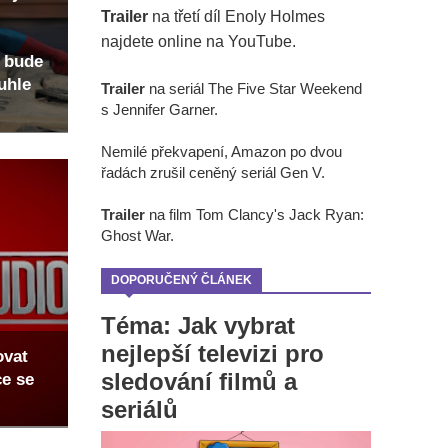
Trailer
na třetí díl Enoly Holmes
najdete online na YouTube.
 bude
uhle
Trailer
na seriál The Five Star Weekend
s Jennifer Garner.
Nemilé překvapení, Amazon po dvou
řadách zrušil ceněný seriál Gen V.
Trailer
na film Tom Clancy's Jack Ryan:
Ghost War.
DOPORUČENÝ ČLÁNEK
Téma: Jak vybrat
nejlepší televizi pro
ovat
sledování filmů a
ce se
seriálů