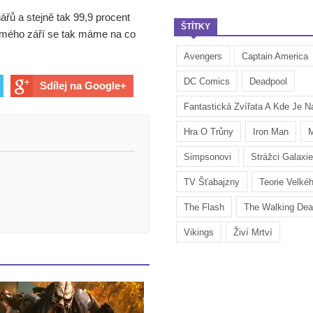
ářů a stejně tak 99,9 procent
ŠTÍTKY
 Sedmého září se tak máme na co
Avengers
Captain America
DC Comics
Deadpool
Sdílej na Google+
Fantastická Zvířata A Kde Je Na
Hra O Trůny
Iron Man
M
Simpsonovi
Strážci Galaxie
TV Šťabajzny
Teorie Velké
The Flash
The Walking De
Vikings
Živí Mrtví