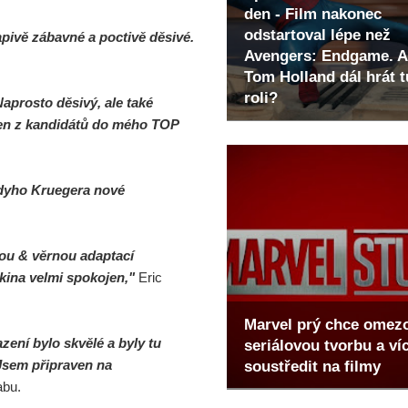
den - Film nakonec
odstartoval lépe než
vapivě zábavné a poctivě děsivé.
Avengers: Endgame. A
Tom Holland dál hrát t
roli?
Naprosto děsivý, ale také
en z kandidátů do mého TOP
eddyho Kruegera nové
vou & věrnou adaptací
kina velmi spokojen,"
Eric
Marvel prý chce omez
ení bylo skvělé a byly tu
seriálovou tvorbu a ví
Jsem připraven na
soustředit na filmy
abu.