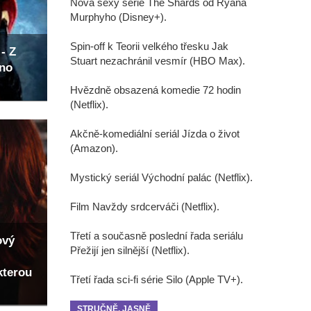
Nová sexy série The Shards od Ryana
Murphyho (Disney+).
Spin-off k Teorii velkého třesku Jak
- Z
Stuart nezachránil vesmír (HBO Max).
eno
Hvězdně obsazená komedie 72 hodin
(Netflix).
Akčně-komediální seriál Jízda o život
(Amazon).
Mystický seriál Východní palác (Netflix).
Film Navždy srdcerváči (Netflix).
Třetí a současně poslední řada seriálu
ový
Přežijí jen silnější (Netflix).
kterou
Třetí řada sci-fi série Silo (Apple TV+).
STRUČNĚ, JASNĚ