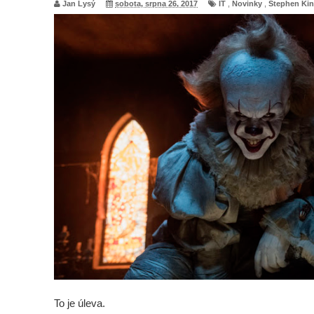
Jan Lysý
sobota, srpna 26, 2017
IT
,
Novinky
,
Stephen Ki
To je úleva.