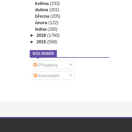
května
(233)
dubna
(201)
března
(205)
února
(122)
ledna
(182)
►
2016
(1760)
►
2015
(558)
RSS ODBĚR
Příspěvky
Komentáře