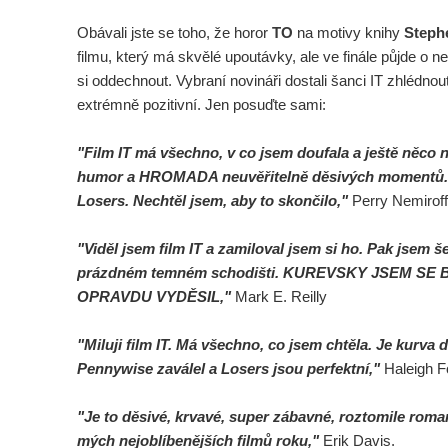
Obávali jste se toho, že horor
TO
na motivy knihy
Steph
filmu, který má skvělé upoutávky, ale ve finále půjde 
si oddechnout. Vybraní novináři dostali šanci IT zhlédnout 
extrémně pozitivní. Jen posuďte sami:
"Film IT má všechno, v co jsem doufala a ještě něco n
humor a HROMADA neuvěřitelně děsivých momentů. Z
Losers. Nechtěl jsem, aby to skončilo,"
Perry Nemiroff
"Viděl jsem film IT a zamiloval jsem si ho. Pak jsem 
prázdném temném schodišti. KUREVSKY JSEM SE
OPRAVDU VYDĚSIL,"
Mark E. Reilly
"Miluji film IT. Má všechno, co jsem chtěla. Je kurva 
Pennywise zaválel a Losers jsou perfektní,"
Haleigh F
"Je to děsivé, krvavé, super zábavné, roztomile roman
mých nejoblíbenějších filmů roku,"
Erik Davis.