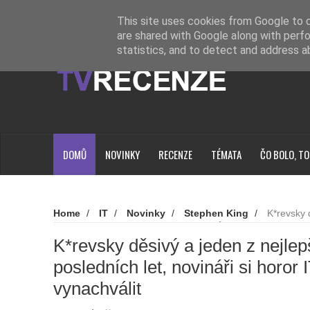
Novinky
Loading...
This site uses cookies from Google to de
are shared with Google along with perfo
statistics, and to detect and address a
DOMŮ
NOVINKY
RECENZE
TÉMATA
ČO BOLO, TO
Home
/
IT
/
Novinky
/
Stephen King
/
K*revsky 
posledních let, novináři si horor IT nemůžou vynachválit
K*revsky děsivý a jeden z nejlep
posledních let, novináři si horo
vynachválit