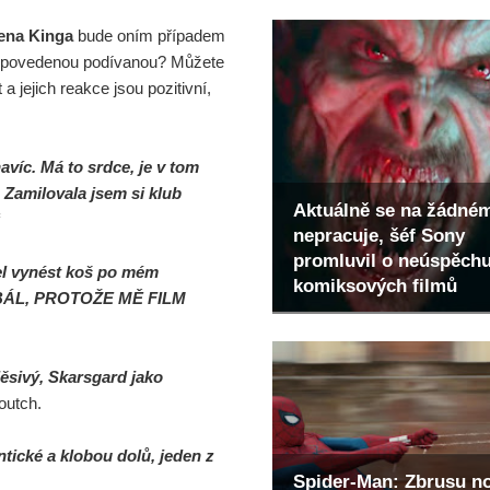
ena Kinga
bude oním případem
o nepovedenou podívanou? Můžete
a jejich reakce jsou pozitivní,
avíc. Má to srdce, je v tom
amilovala jsem si klub
Aktuálně se na žádné
nepracuje, šéf Sony
promluvil o neúspěch
šel vynést koš po mém
komiksových filmů
 BÁL, PROTOŽE MĚ FILM
děsivý, Skarsgard jako
outch.
tické a klobou dolů, jeden z
Spider-Man: Zbrusu n