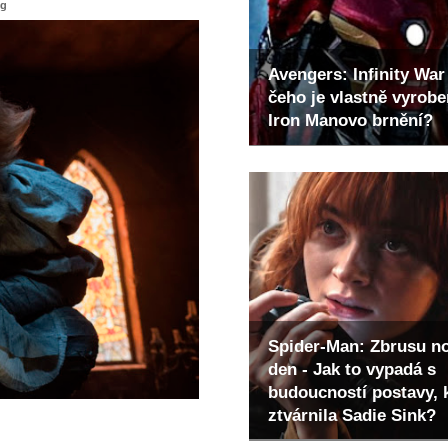
ng
Avengers: Infinity War 
čeho je vlastně vyrob
Iron Manovo brnění?
Spider-Man: Zbrusu n
den - Jak to vypadá s
budoucností postavy, 
ztvárnila Sadie Sink?