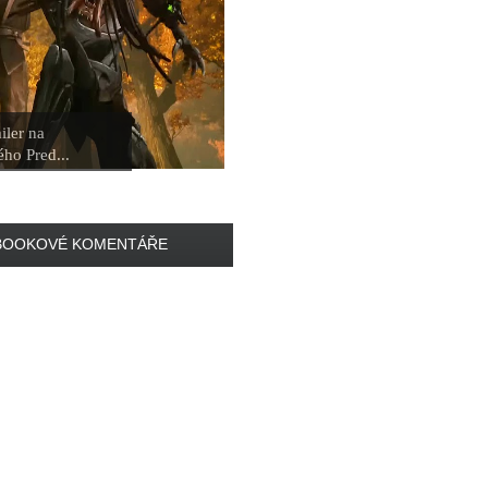
iler na
ho Pred...
BOOKOVÉ KOMENTÁŘE