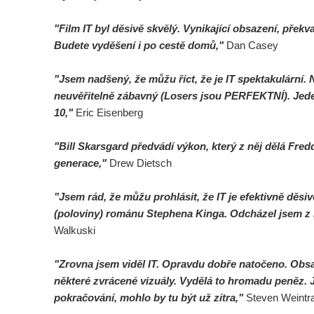
"Film IT byl děsivě skvělý. Vynikající obsazení, přek
Budete vyděšení i po cestě domů,"
Dan Casey
"Jsem nadšený, že můžu říct, že je IT spektakulární. 
neuvěřitelně zábavný (Losers jsou PERFEKTNÍ). Jed
10,"
Eric Eisenberg
"Bill Skarsgard předvádí výkon, který z něj dělá Fr
generace,"
Drew Dietsch
"Jsem rád, že můžu prohlásit, že IT je efektivně děsi
(poloviny) románu Stephena Kinga. Odcházel jsem z 
Walkuski
"Zrovna jsem viděl IT. Opravdu dobře natočeno. Obsaz
některé zvrácené vizuály. Vydělá to hromadu peněz. 
pokračování, mohlo by tu být už zítra,"
Steven Weintr