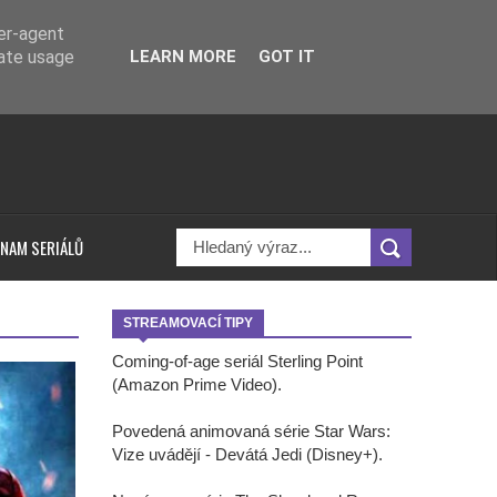
ser-agent
rate usage
LEARN MORE
GOT IT
NAM SERIÁLŮ
STREAMOVACÍ TIPY
Coming-of-age seriál Sterling Point
(Amazon Prime Video).
Povedená animovaná série Star Wars:
Vize uvádějí - Devátá Jedi (Disney+).