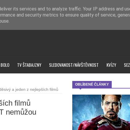
liver its services and to analyze traffic. Your IP address and u
rmance and security metrics to ensure quality of service, gene
buse.
 BOLO
TV ŠTABAJZNY
SLEDOVANOST/NÁVŠTĚVNOST
KVÍZY
SEZ
OBLÍBENÉ ČLÁNKY
děsivý a jeden z nejlepších filmů
ších filmů
r IT nemůžou