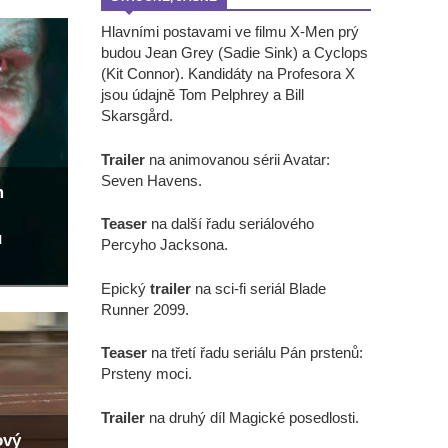
Hlavními postavami ve filmu X-Men prý
budou Jean Grey (Sadie Sink) a Cyclops
(Kit Connor). Kandidáty na Profesora X
jsou údajně Tom Pelphrey a Bill
Skarsgård.
Trailer
na animovanou sérii Avatar:
Seven Havens.
m
Teaser
na další řadu seriálového
u
Percyho Jacksona.
Epický
trailer
na sci-fi seriál Blade
Runner 2099.
Teaser
na třetí řadu seriálu Pán prstenů:
Prsteny moci.
Trailer
na druhý díl Magické posedlosti.
ový