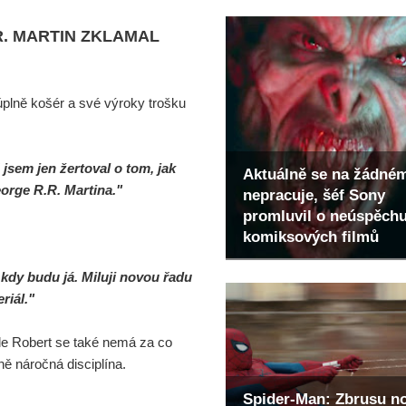
R. MARTIN ZKLAMAL
úplně košér a své výroky trošku
jsem jen žertoval o tom, jak
Aktuálně se na žádné
George R.R. Martina."
nepracuje, šéf Sony
promluvil o neúspěch
komiksových filmů
kdy budu já. Miluji novou řadu
eriál."
ale Robert se také nemá za co
ně náročná disciplína.
Spider-Man: Zbrusu n