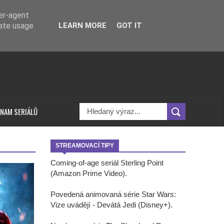
ser-agent
rate usage
LEARN MORE
GOT IT
NAM SERIÁLŮ
STREAMOVACÍ TIPY
Coming-of-age seriál Sterling Point
(Amazon Prime Video).
Povedená animovaná série Star Wars:
Vize uvádějí - Devátá Jedi (Disney+).