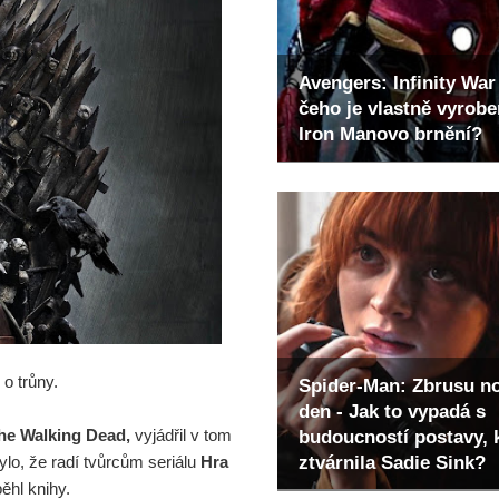
Avengers: Infinity War 
čeho je vlastně vyrob
Iron Manovo brnění?
o trůny.
Spider-Man: Zbrusu n
den - Jak to vypadá s
he Walking Dead,
vyjádřil v tom
budoucností postavy, 
ztvárnila Sadie Sink?
o, že radí tvůrcům seriálu
Hra
ěhl knihy.