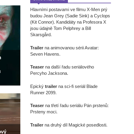
Hlavními postavami ve filmu X-Men prý
budou Jean Grey (Sadie Sink) a Cyclops
(Kit Connor). Kandidáty na Profesora X
jsou údajně Tom Pelphrey a Bill
Skarsgård.
Trailer
na animovanou sérii Avatar:
Seven Havens.
m
Teaser
na další řadu seriálového
u
Percyho Jacksona.
Epický
trailer
na sci-fi seriál Blade
Runner 2099.
Teaser
na třetí řadu seriálu Pán prstenů:
Prsteny moci.
Trailer
na druhý díl Magické posedlosti.
ový