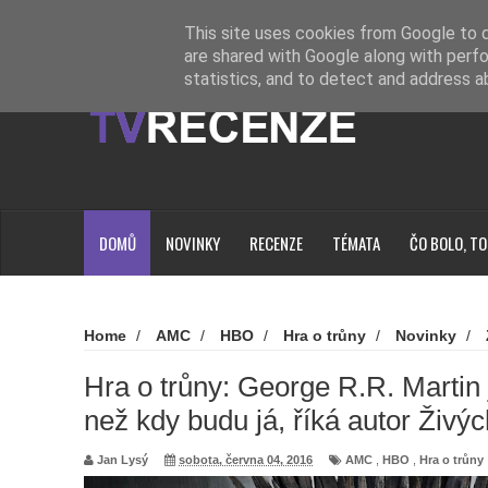
Novinky
Loading...
This site uses cookies from Google to de
are shared with Google along with perfo
statistics, and to detect and address a
DOMŮ
NOVINKY
RECENZE
TÉMATA
ČO BOLO, TO
Home
/
AMC
/
HBO
/
Hra o trůny
/
Novinky
/
George R.R. Martin je lepší spisovatel, než kdy budu já, řík
Hra o trůny: George R.R. Martin j
než kdy budu já, říká autor Živý
Jan Lysý
sobota, června 04, 2016
AMC
,
HBO
,
Hra o trůny