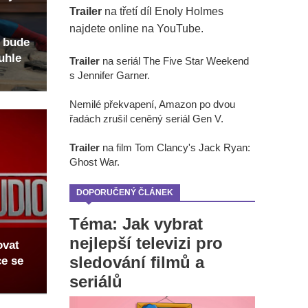
Trailer
na třetí díl Enoly Holmes
najdete online na YouTube.
 bude
uhle
Trailer
na seriál The Five Star Weekend
s Jennifer Garner.
Nemilé překvapení, Amazon po dvou
řadách zrušil ceněný seriál Gen V.
Trailer
na film Tom Clancy's Jack Ryan:
Ghost War.
DOPORUČENÝ ČLÁNEK
Téma: Jak vybrat
nejlepší televizi pro
ovat
sledování filmů a
ce se
seriálů