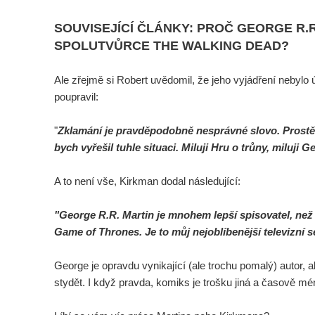
SOUVISEJÍCÍ ČLÁNKY: PROČ GEORGE R.
SPOLUTVŮRCE THE WALKING DEAD?
Ale zřejmě si Robert uvědomil, že jeho vyjádření nebylo 
poupravil:
"
Zklamání je pravděpodobně nesprávné slovo. Prostě 
bych vyřešil tuhle situaci. Miluji Hru o trůny, miluji 
A to není vše, Kirkman dodal následující:
"George R.R. Martin je mnohem lepší spisovatel, než 
Game of Thrones. Je to můj nejoblíbenější televizní s
George je opravdu vynikající (ale trochu pomalý) autor, 
stydět. I když pravda, komiks je trošku jiná a časově mé