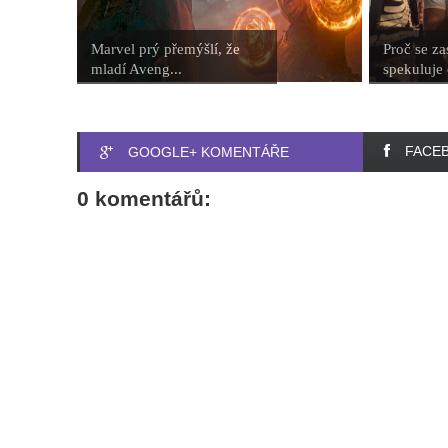
Marvel prý přemýšlí, že
Proč se za
mladí Aveng...
spekuluje 
FACE
GOOGLE+ KOMENTÁŘE
0 komentářů: