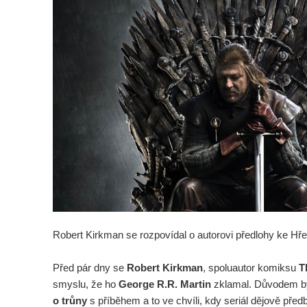
Robert Kirkman se rozpovídal o autorovi předlohy ke Hře 
Před pár dny se
Robert Kirkman
, spoluautor komiksu
T
smyslu, že ho
George R.R. Martin
zklamal. Důvodem byl
o trůny
s příběhem a to ve chvíli, kdy seriál dějově předb