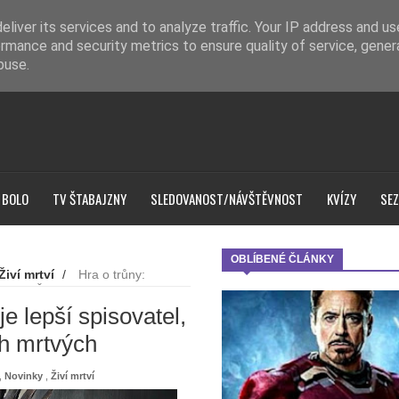
liver its services and to analyze traffic. Your IP address and u
rmance and security metrics to ensure quality of service, gene
buse.
 BOLO
TV ŠTABAJZNY
SLEDOVANOST/NÁVŠTĚVNOST
KVÍZY
SEZ
OBLÍBENÉ ČLÁNKY
Živí mrtví
/
Hra o trůny:
á autor Živých mrtvých
e lepší spisovatel,
ch mrtvých
,
Novinky
,
Živí mrtví