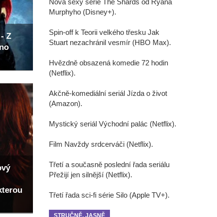
Nová sexy série The Shards od Ryana
Murphyho (Disney+).
Spin-off k Teorii velkého třesku Jak
- Z
Stuart nezachránil vesmír (HBO Max).
eno
Hvězdně obsazená komedie 72 hodin
(Netflix).
Akčně-komediální seriál Jízda o život
(Amazon).
Mystický seriál Východní palác (Netflix).
Film Navždy srdcerváči (Netflix).
Třetí a současně poslední řada seriálu
ový
Přežijí jen silnější (Netflix).
kterou
Třetí řada sci-fi série Silo (Apple TV+).
STRUČNĚ, JASNĚ