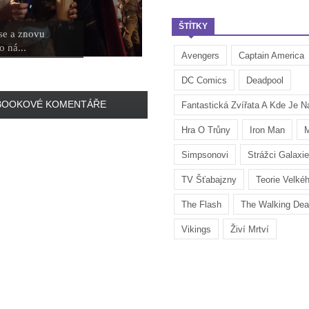
ŠTÍTKY
se a znovu
o ná...
Avengers
Captain America
DC Comics
Deadpool
BOOKOVÉ KOMENTÁŘE
Fantastická Zvířata A Kde Je Na
Hra O Trůny
Iron Man
M
Simpsonovi
Strážci Galaxie
TV Šťabajzny
Teorie Velké
The Flash
The Walking De
Vikings
Živí Mrtví