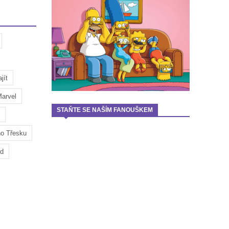
jít
arvel
STAŇTE SE NAŠÍM FANOUŠKEM
ho Třesku
ad