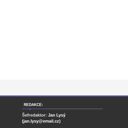
REDAKCE:
Šefredaktor:
Jan Lysý
(jan.lysy@email.cz)