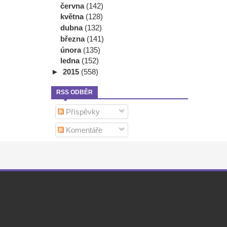
června
(142)
května
(128)
dubna
(132)
března
(141)
února
(135)
ledna
(152)
►
2015
(558)
RSS ODBĚR
Příspěvky
Komentáře