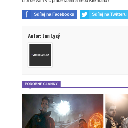
Líbí se vám víc práce Martina nebo Kirkmana?
Sdílej na Facebooku
Sdílej na Twitteru
Autor: Jan Lysý
PODOBNÉ ČLÁNKY