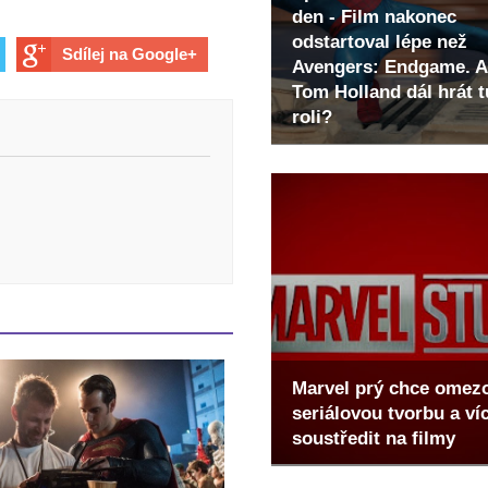
den - Film nakonec
odstartoval lépe než
Sdílej na Google+
Avengers: Endgame. A
Tom Holland dál hrát t
roli?
Marvel prý chce omez
seriálovou tvorbu a ví
soustředit na filmy