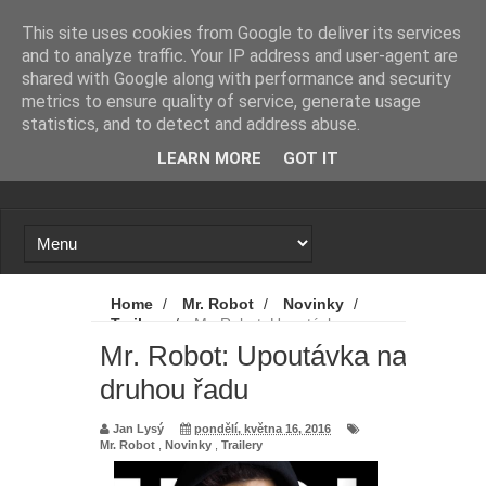
Novinky
Loading...
This site uses cookies from Google to deliver its services
and to analyze traffic. Your IP address and user-agent are
shared with Google along with performance and security
metrics to ensure quality of service, generate usage
statistics, and to detect and address abuse.
LEARN MORE
GOT IT
Home
/
Mr. Robot
/
Novinky
/
Trailery
/
Mr. Robot: Upoutávka na
druhou řadu
Mr. Robot: Upoutávka na
druhou řadu
Jan Lysý
pondělí, května 16, 2016
Mr. Robot
,
Novinky
,
Trailery