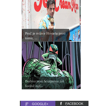
Proč je tvůrce Hostelu proti
tomu, ...
Budoucnost Scorpiona zní
hodně zají...
FACEBOOK
GOOGLE+