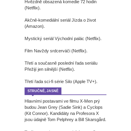
Hvězdně obsazená komedie 72 hodin
(Netflix).
Akčně-komediální seriál Jízda o život
(Amazon).
Mystický seriál Východní palác (Netflix).
Film Navždy srdcerváči (Netflix).
Třetí a současně poslední řada seriálu
Přežijí jen silnější (Netflix).
Třetí řada sci-fi série Silo (Apple TV+).
STRUČNĚ, JASNĚ
Hlavními postavami ve filmu X-Men prý
budou Jean Grey (Sadie Sink) a Cyclops
(Kit Connor). Kandidáty na Profesora X
jsou údajně Tom Pelphrey a Bill Skarsgård.