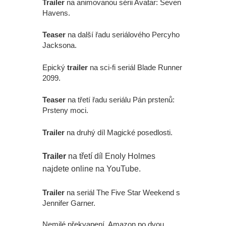
Trailer
na animovanou sérii Avatar: Seven
Havens.
Teaser
na další řadu seriálového Percyho
Jacksona.
Epický
trailer
na sci-fi seriál Blade Runner
2099.
Teaser
na třetí řadu seriálu Pán prstenů:
Prsteny moci.
Trailer
na druhý díl Magické posedlosti.
Trailer
na třetí díl Enoly Holmes
najdete online na YouTube.
Trailer
na seriál The Five Star Weekend s
Jennifer Garner.
Nemilé překvapení, Amazon po dvou