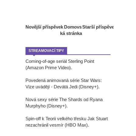
Novější příspěvek
Domovs
Starší příspěvek
ká stránka
STREAMOVACÍ TIPY
Coming-of-age seriál Sterling Point
(Amazon Prime Video).
Povedená animovaná série Star Wars:
Vize uvádějí - Devátá Jedi (Disney+).
Nová sexy série The Shards od Ryana
Murphyho (Disney+).
Spin-off k Teorii velkého třesku Jak Stuart
nezachránil vesmír (HBO Max).