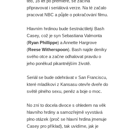
teď, 16 let po premiéře, se začíná
připravovat i seriálová verze. Na té začalo
pracovat NBC a půjde o pokračování filmu.
Hlavním hrdinou bude šestnáctiletý Bash
Casey, což je syn Sebastiana Valmonta
(
Ryan Phillippe
) a Annette Hargrove
(
Reese Witherspoon
). Bash najde deníky
svého otce a začne odhalovat pravdu o
jeho poněkud pikantnějším životě.
Seriál se bude odehrávat v San Franciscu,
které mladíkovi z Kansasu otevře dveře do
světě plného sexu, peněz a boje o moc.
No zní to docela divoce s ohledem na věk
hlavního hrdiny a samozřejmě vyvstává
plno otázek (proč se hlavní hrdina jmenuje
Casey pro příklad), tak uvidíme, jak je