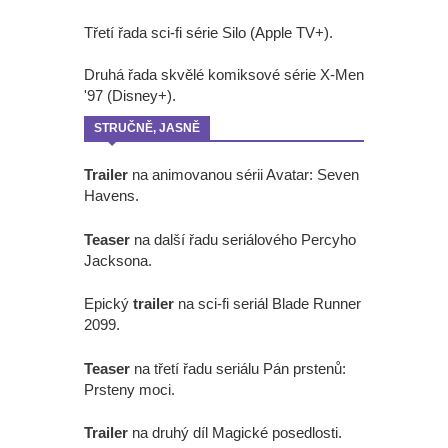
Třetí řada sci-fi série Silo (Apple TV+).
Druhá řada skvělé komiksové série X-Men
'97 (Disney+).
STRUČNĚ, JASNĚ
Trailer
na animovanou sérii Avatar: Seven
Havens.
Teaser
na další řadu seriálového Percyho
Jacksona.
Epický
trailer
na sci-fi seriál Blade Runner
2099.
Teaser
na třetí řadu seriálu Pán prstenů:
Prsteny moci.
Trailer
na druhý díl Magické posedlosti.