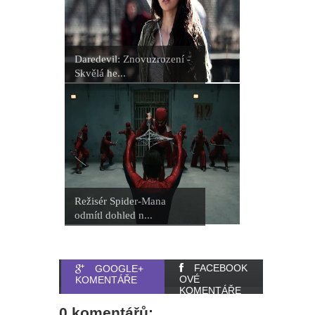
Daredevil: Znovuzrození -
Skvělá he...
Režisér Spider-Mana
odmítl dohled n...
FACEBOOK
GOOGLE+
OVÉ
KOMENTÁŘE
KOMENTÁŘE
0 komentářů: