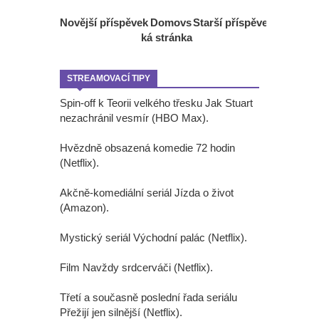
Novější příspěvek
Domovs
Starší příspěvek
ká stránka
STREAMOVACÍ TIPY
Spin-off k Teorii velkého třesku Jak Stuart
nezachránil vesmír (HBO Max).
Hvězdně obsazená komedie 72 hodin
(Netflix).
Akčně-komediální seriál Jízda o život
(Amazon).
Mystický seriál Východní palác (Netflix).
Film Navždy srdcerváči (Netflix).
Třetí a současně poslední řada seriálu
Přežijí jen silnější (Netflix).