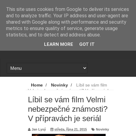
Novinky
Loading...
This site uses cookies from Google to deliver its services
and to analyze traffic. Your IP address and user-agent are
shared with Google along with performance and security
metrics to ensure quality of service, generate usage
statistics, and to detect and address abuse.
LEARN MORE
GOT IT
Home
/
Novinky
/
Líbil se vám film
Velmi nebezpečné známosti? V přípravách
je seriál
Líbil se vám film Velmi
nebezpečné známosti?
V přípravách je seriál
Jan Lysý
středa, října 21, 2015
Novinky